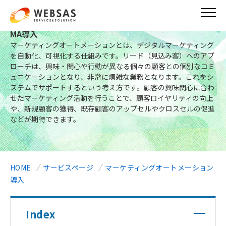
メ
イ
Webサイト構築
ン
MA導入
コ
マーケティングオートメーションとは、デジタルマーケティング
ン
を自動化、可視化する仕組みです。リード（見込み客）へのアプ
テ
ローチは、興味・関心や行動が異なる個々の顧客との個別なコミ
ン
ュニケーションとなり、非常に煩雑な業務となります。これをシ
ツ
ステムでサポートするという考え方です。顧客の興味関心に合わ
に
せたマーケティング活動を行うことで、顧客ロイヤリティの向上
移
や、新規顧客の獲得、既存顧客のアップセルやクロスセルの促進
動
などが期待できます。
HOME
サービスページ
マーケティングオートメーション
導入
Index