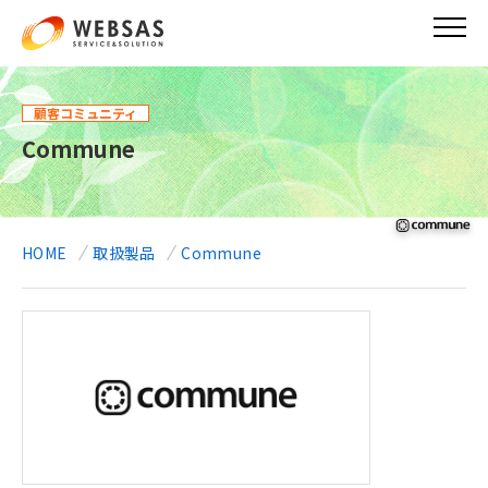
メ
イ
ン
コ
ン
顧客コミュニティ
テ
Commune
ン
ツ
に
移
動
HOME
取扱製品
Commune