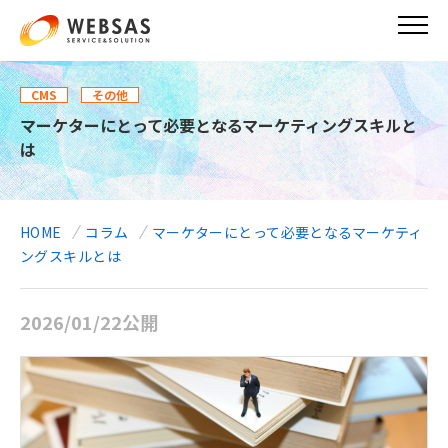
メ
イ
ン
コ
ン
CMS
その他
テ
マーケターにとって必要となるマーケティングスキルと
ン
は
ツ
に
移
動
HOME
コラム
マーケターにとって必要となるマーケティ
ングスキルとは
2026/01/22公開