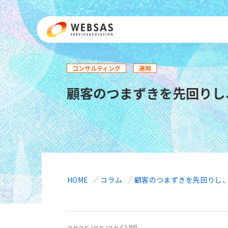
メ
イ
ン
コ
ン
テ
コンサルティング
運用
ン
顧客のつまずきを先回りし、サポ
ツ
に
移
動
HOME
コラム
顧客のつまずきを先回りし、サポー