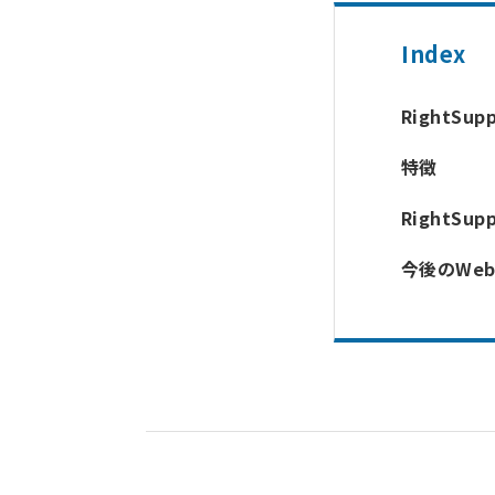
Index
RightSup
特徴
RightSup
今後のWe