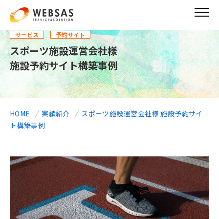
メ
イ
ン
サービス
予約サイト
コ
ン
スポーツ施設運営会社様
テ
施設予約サイト構築事例
ン
ツ
に
移
動
HOME
実績紹介
スポーツ施設運営会社様 施設予約サイ
ト構築事例